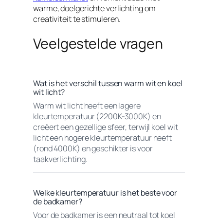
warme, doelgerichte verlichting om
creativiteit te stimuleren.
Veelgestelde vragen
Wat is het verschil tussen warm wit en koel
wit licht?
Warm wit licht heeft een lagere
kleurtemperatuur (2200K-3000K) en
creëert een gezellige sfeer, terwijl koel wit
licht een hogere kleurtemperatuur heeft
(rond 4000K) en geschikter is voor
taakverlichting.
Welke kleurtemperatuur is het beste voor
de badkamer?
Voor de badkamer is een neutraal tot koel