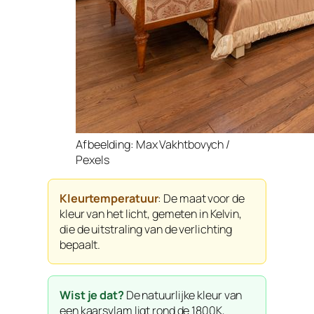
Afbeelding: Max Vakhtbovych /
Pexels
Kleurtemperatuur
: De maat voor de
kleur van het licht, gemeten in Kelvin,
die de uitstraling van de verlichting
bepaalt.
Wist je dat?
De natuurlijke kleur van
een kaarsvlam ligt rond de 1800K,