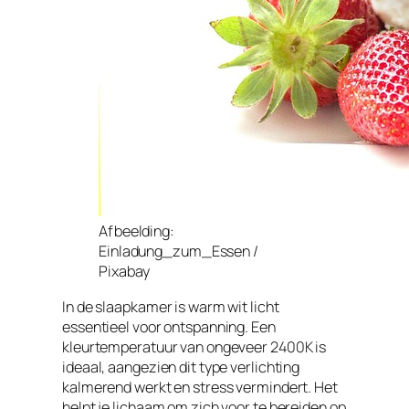
Afbeelding:
Einladung_zum_Essen /
Pixabay
In de slaapkamer is warm wit licht
essentieel voor ontspanning. Een
kleurtemperatuur van ongeveer 2400K is
ideaal, aangezien dit type verlichting
kalmerend werkt en stress vermindert. Het
helpt je lichaam om zich voor te bereiden op