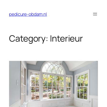
Skip
to
pedicure-obdam.nl
content
Category:
Interieur