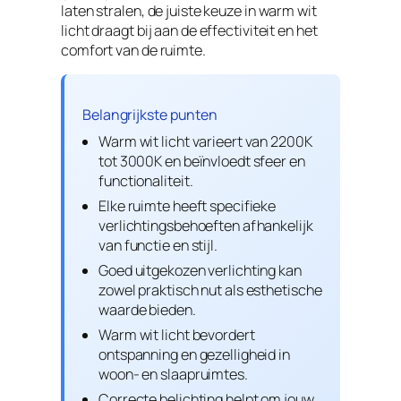
laten stralen, de juiste keuze in warm wit
licht draagt bij aan de effectiviteit en het
comfort van de ruimte.
Belangrijkste punten
Warm wit licht varieert van 2200K
tot 3000K en beïnvloedt sfeer en
functionaliteit.
Elke ruimte heeft specifieke
verlichtingsbehoeften afhankelijk
van functie en stijl.
Goed uitgekozen verlichting kan
zowel praktisch nut als esthetische
waarde bieden.
Warm wit licht bevordert
ontspanning en gezelligheid in
woon- en slaapruimtes.
Correcte belichting helpt om jouw